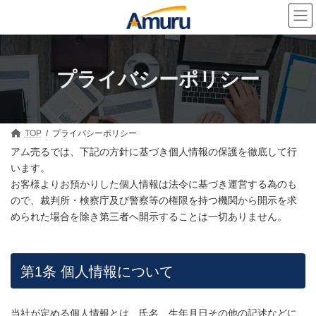
コ
ナ
ン
ビ
テ
ゲ
ン
ー
ツ
シ
へ
ョ
プライバシーポリシー
ス
ン
キ
に
ッ
移
プ
動
TOP
プライバシーポリシー
アム売るでは、下記の方針に基づき個人情報の保護を徹底して行
います。
お客様よりお預かりした個人情報は法令に基づき運営する為のも
ので、裁判所・検察庁及び警察等の権限を持つ機関から開示を求
められた場合を除き第三者へ開示することは一切ありません。
第1条 個人情報について
当社が定める個人情報とは、氏名、生年月日その他の記述などに