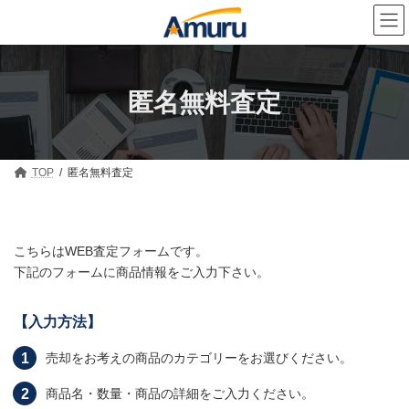
コ
ナ
ン
ビ
テ
ゲ
ン
ー
ツ
シ
へ
ョ
匿名無料査定
ス
ン
キ
に
ッ
移
プ
動
TOP
匿名無料査定
こちらはWEB査定フォームです。
下記のフォームに商品情報をご入力下さい。
【入力方法】
売却をお考えの商品のカテゴリーをお選びください。
商品名・数量・商品の詳細をご入力ください。